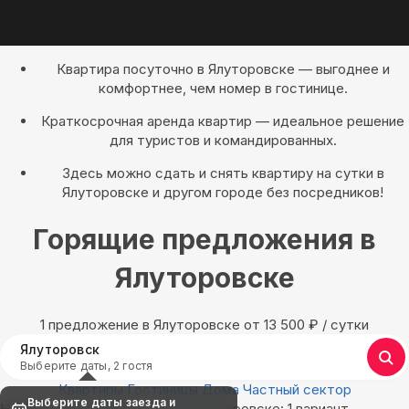
Квартира посуточно в Ялуторовске — выгоднее и
комфортнее, чем номер в гостинице.
Краткосрочная аренда квартир — идеальное решение
для туристов и командированных.
Здесь можно сдать и снять квартиру на сутки в
Ялуторовске и другом городе без посредников!
Горящие предложения в
Ялуторовске
1 предложение в Ялуторовске oт 13 500
₽
/ сутки
Ялуторовск
Выберите даты, 2 гостя
Квартиры
Гостиницы
Дома
Частный сектор
Выберите даты заезда и
Найдём, где остановиться в Ялуторовске: 1 вариант