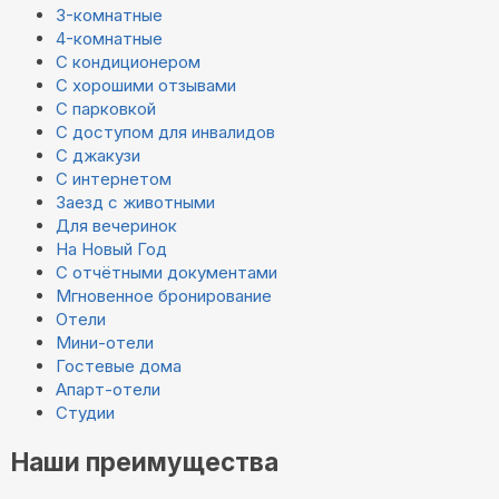
3-комнатные
4-комнатные
С кондиционером
С хорошими отзывами
С парковкой
С доступом для инвалидов
С джакузи
С интернетом
Заезд с животными
Для вечеринок
На Новый Год
С отчётными документами
Мгновенное бронирование
Отели
Мини-отели
Гостевые дома
Апарт-отели
Студии
Наши преимущества