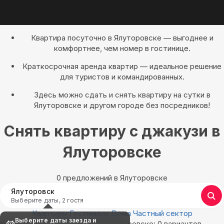
Квартира посуточно в Ялуторовске — выгоднее и
комфортнее, чем номер в гостинице.
Краткосрочная аренда квартир — идеальное решение
для туристов и командированных.
Здесь можно сдать и снять квартиру на сутки в
Ялуторовске и другом городе без посредников!
Снять квартиру с джакузи в
Ялуторовске
0 предложений в Ялуторовске
Ялуторовск
Выберите даты, 2 гостя
Квартиры
Гостиницы
Дома
Частный сектор
Выберите даты заезда и
Найдём, где остановиться в Ялуторовске: 0 вариантов