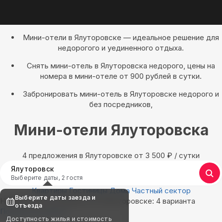
Мини-отели в Ялуторовске — идеальное решение для
недорогого и уединенного отдыха.
Снять мини-отель в Ялуторовска недорого, цены на
номера в мини-отеле от 900 рублей в сутки.
Забронировать мини-отель в Ялуторовске недорого и
без посредников,
Мини-отели Ялуторовска
4 предложения в Ялуторовске oт 3 500
₽
/ сутки
Ялуторовск
Выберите даты, 2 гостя
Квартиры
Гостиницы
Дома
Частный сектор
Выберите даты заезда и
Найдём, где остановиться в Ялуторовске: 4 варианта
отъезда
Показать на карте
Доступность жилья и стоимость