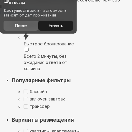
отъезда
вариантов
Доступность жилья и стоимость
Показать на карте
зависят от дат проживания
Выбирайте лучшее
Позже
Указать
Быстрое бронирование
Всего 2 минуты, без
ожидания ответа от
хозяина
Популярные фильтры
бассейн
включён завтрак
трансфер
Варианты размещения
квартиры, апартаменты