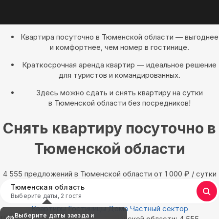
Квартира посуточно в Тюменской области — выгоднее
и комфортнее, чем номер в гостинице.
Краткосрочная аренда квартир — идеальное решение
для туристов и командированных.
Здесь можно сдать и снять квартиру на сутки
в Тюменской области без посредников!
Снять квартиру посуточно в
Тюменской области
4 555 предложений в Тюменской области oт 1 000
₽
/ сутки
Тюменская область
Выберите даты, 2 гостя
Квартиры
Гостиницы
Дома
Частный сектор
Выберите даты заезда и
Найдём, где остановиться в Тюменской области: 4 555