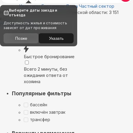
Квартиры
Гостиницы
Дома
Частный сектор
Выберите даты заезда и
Найдём, где остановиться в Тюменской области: 3 151
отъезда
вариант
Доступность жилья и стоимость
Показать на карте
зависят от дат проживания
Выбирайте лучшее
Позже
Указать
Быстрое бронирование
Всего 2 минуты, без
ожидания ответа от
хозяина
Популярные фильтры
бассейн
включён завтрак
трансфер