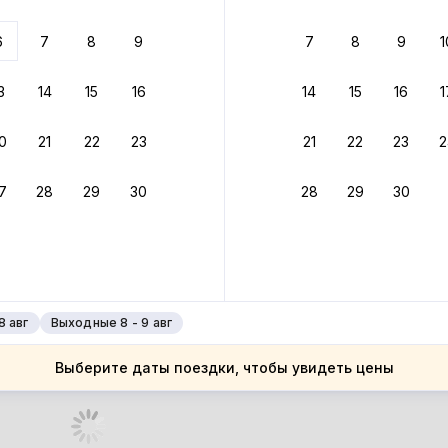
 до 30% за бронь
6
7
8
9
7
8
9
1
бонусами
ценки проживания
3
14
15
16
14
15
16
1
йте быстрое бронирование
0
21
22
23
21
22
23
2
ное подтверждение брони без ожидания ответа от хозяина
7
28
29
30
28
29
30
зяин
 до 30%
руйте до 31 августа 2026 — и получите кэшбэк бонусами пос
нее
8 авг
Выходные 8 - 9 авг
Выберите даты поездки, чтобы увидеть цены