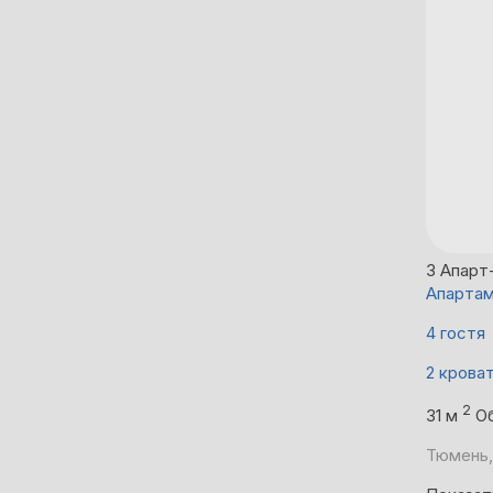
3
Апарт
Апарта
4 гостя
2 крова
2
31 м
О
Тюмень,