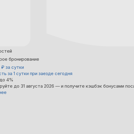
остей
рое бронирование
0
₽
за сутки
ть за 1 сутки при заезде сегодня
 до 4%
руйте до 31 августа 2026 — и получите кэшбэк бонусами пос
нее