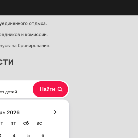
уединенного отдыха.
редников и комиссии.
нусы на бронирование.
сти
Найти
ез детей
хазия
рь 2026
чт
пт
сб
вс
3
4
5
6