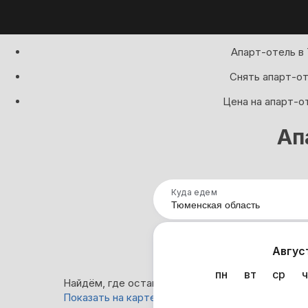
Апарт-отель в
Снять апарт-от
Цена на апарт-о
Ап
Куда едем
Нап
Авгус
пн
вт
ср
ч
Найдём, где остановиться в Тюменской области
Показать на карте