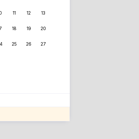
0
11
12
13
7
18
19
20
4
25
26
27
ле оценки проживания.