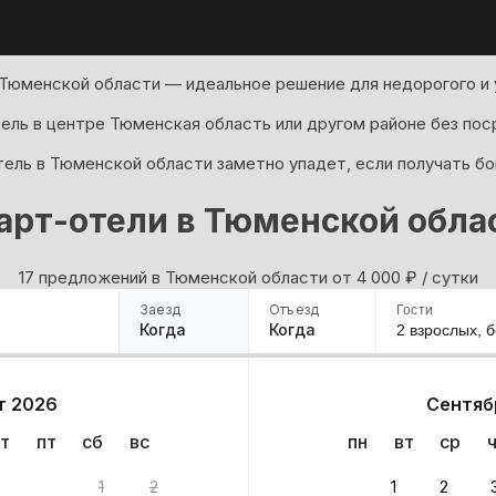
 Тюменской области — идеальное решение для недорогого и 
ель в центре Тюменская область или другом районе без пос
тель в Тюменской области заметно упадет, если получать бо
арт-отели в Тюменской обла
17 предложений в Тюменской области oт 4 000
₽
/ сутки
Заезд
Отъезд
Гости
Когда
Когда
2 взрослых,
б
ример
Санкт-Петербург
Москва
Сочи
Минск
Казань
Дагестан
Кисловодск
Аб
т 2026
Сентяб
Квартиры
Гостиницы
Дома
Частный сектор
т
пт
сб
вс
пн
вт
ср
: 17 вариантов
1
2
1
2