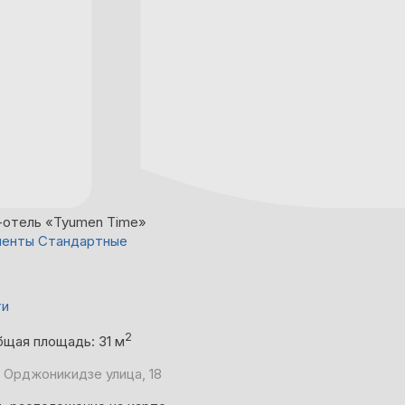
-отель «Tyumen Time»
менты Стандартные
ти
2
бщая площадь: 31 м
 Орджоникидзе улица, 18