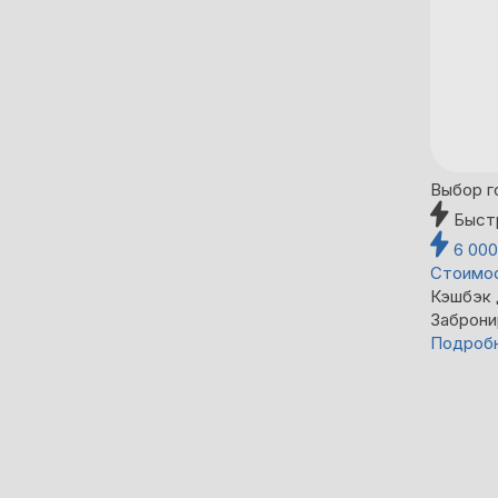
Выбор г
Быст
6 00
Стоимос
Кэшбэк
Заброни
Подроб