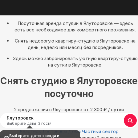
Посуточная аренда студии в Ялуторовске — здесь
есть все необходимое для комфортного проживания.
Снять недорогую квартиру-студию в Ялуторовске на
день, неделю или месяц без посредников.
Здесь можно забронировать уютную квартиру-студию
на сутки в Ялуторовске.
Снять студию в Ялуторовске
посуточно
2 предложения в Ялуторовске oт 2 300
₽
/ сутки
Ялуторовск
Выберите даты, 2 гостя
Квартиры
Гостиницы
Дома
Частный сектор
Выберите даты заезда и
Найдём, где остановиться в Ялуторовске: 2 варианта