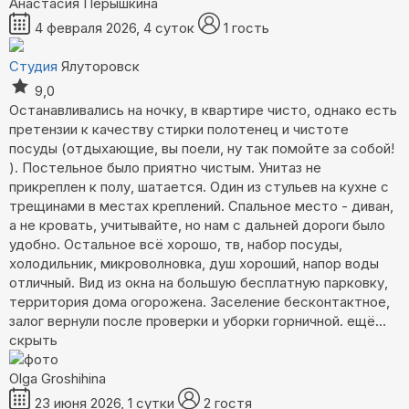
Анастасия Перышкина
4 февраля 2026, 4 суток
1 гость
Студия
Ялуторовск
9,0
Останавливались на ночку, в квартире чисто, однако есть
претензии к качеству стирки полотенец и чистоте
посуды (отдыхающие, вы поели, ну так помойте за собой!
). Постельное было приятно чистым. Унитаз не
прикреплен к полу, шатается. Один из стульев на кухне с
трещинами в местах креплений. Спальное место - диван,
а не кровать, учитывайте, но нам с дальней дороги было
удобно. Остальное всё хорошо, тв, набор посуды,
холодильник, микроволновка, душ хороший, напор воды
отличный. Вид из окна на большую бесплатную парковку,
территория дома огорожена. Заселение бесконтактное,
залог вернули после проверки и уборки горничной.
ещё...
скрыть
Olga Groshihina
23 июня 2026, 1 сутки
2 гостя