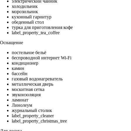
электрический чайник
холодильник
морозильник
кухонный гарнитур
обеденный стол
турка для приготовления кофе
label_property_tea_coffee
Оснащение
постельное бельё
беспроводной интернет Wi-Fi
кондиционер
камин
бассейн
газовый водонагреватель
металлическая дверь
москитная сетка
звукоизоляция
ламинат
Линолеум
журнальный столик
label_property_cleaner
label_property_christmas_tree
Для досуга