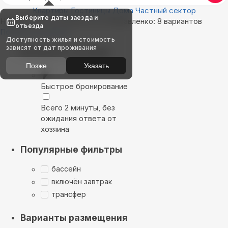
Квартиры
Гостиницы
Дома
Частный сектор
Выберите даты заезда и
Найдём, где остановиться в Муравленко: 8 вариантов
отъезда
Показать на карте
Доступность жилья и стоимость
зависят от дат проживания
Выбирайте лучшее
Позже
Указать
Быстрое бронирование
Всего 2 минуты, без
ожидания ответа от
хозяина
Популярные фильтры
бассейн
включён завтрак
трансфер
Варианты размещения