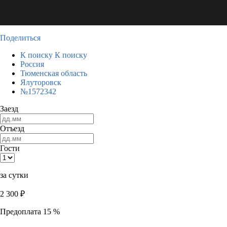
Поделиться
К поиску
К поиску
Россия
Тюменская область
Ялуторовск
№1572342
Заезд
Отъезд
Гости
за сутки
2 300
₽
Предоплата 15 %