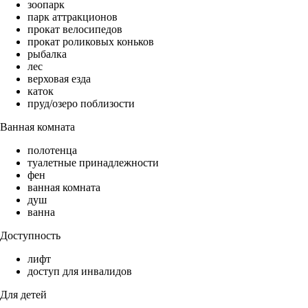
зоопарк
парк аттракционов
прокат велосипедов
прокат роликовых коньков
рыбалка
лес
верховая езда
каток
пруд/озеро поблизости
Ванная комната
полотенца
туалетные принадлежности
фен
ванная комната
душ
ванна
Доступность
лифт
доступ для инвалидов
Для детей