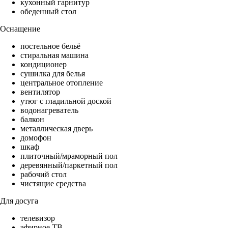
кухонный гарнитур
обеденный стол
Оснащение
постельное бельё
стиральная машина
кондиционер
сушилка для белья
центральное отопление
вентилятор
утюг с гладильной доской
водонагреватель
балкон
металлическая дверь
домофон
шкаф
плиточный/мраморный пол
деревянный/паркетный пол
рабочий стол
чистящие средства
Для досуга
телевизор
эфирное ТВ