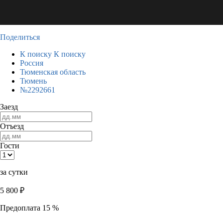
Поделиться
К поиску
К поиску
Россия
Тюменская область
Тюмень
№2292661
Заезд
Отъезд
Гости
за сутки
5 800
₽
Предоплата 15 %