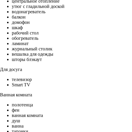
центральное отопление
утюг с гладильной доской
водонагреватель
балкон
домофон
шкаф
рабочий стол
обогреватель
ламинат
журнальный столик
вешалка для одежды
шторы блэкаут
Для досуга
телевизор
Smart TV
Ванная комната
полотенца
фен
ванная комната
душ
ванна
тапочки