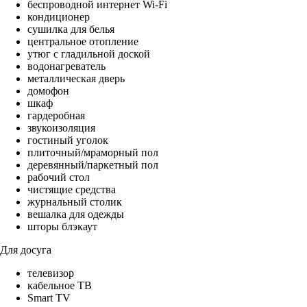
беспроводной интернет Wi-Fi
кондиционер
сушилка для белья
центральное отопление
утюг с гладильной доской
водонагреватель
металлическая дверь
домофон
шкаф
гардеробная
звукоизоляция
гостиный уголок
плиточный/мраморный пол
деревянный/паркетный пол
рабочий стол
чистящие средства
журнальный столик
вешалка для одежды
шторы блэкаут
Для досуга
телевизор
кабельное ТВ
Smart TV