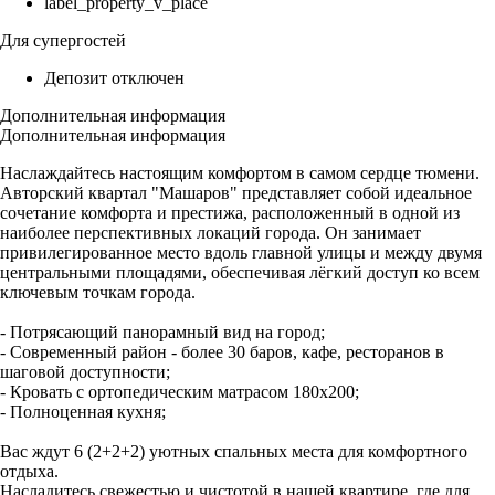
label_property_v_place
Для супергостей
Депозит отключен
Дополнительная информация
Дополнительная информация
Наслаждайтесь настоящим комфортом в самом сердце тюмени.
Авторский квартал "Машаров" представляет собой идеальное
сочетание комфорта и престижа, расположенный в одной из
наиболее перспективных локаций города. Он занимает
привилегированное место вдоль главной улицы и между двумя
центральными площадями, обеспечивая лёгкий доступ ко всем
ключевым точкам города.
- Потрясающий панорамный вид на город;
- Современный район - более 30 баров, кафе, ресторанов в
шаговой доступности;
- Кровать с ортопедическим матрасом 180х200;
- Полноценная кухня;
Вас ждут 6 (2+2+2) уютных спальных места для комфортного
отдыха.
Насладитесь свежестью и чистотой в нашей квартире, где для