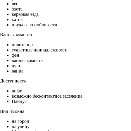
лес
охота
верховая езда
каток
пруд/озеро поблизости
Ванная комната
полотенца
туалетные принадлежности
фен
ванная комната
душ
ванна
Доступность
лифт
возможно бесконтактное заселение
Пандус
Вид из окна
на город
на улицу