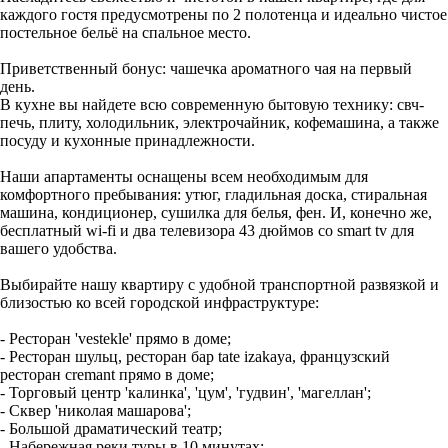
каждого гостя предусмотрены по 2 полотенца и идеально чистое
постельное бельё на спальное место.
Приветственный бонус: чашечка ароматного чая на первый
день.
В кухне вы найдете всю современную бытовую технику: свч-
печь, плиту, холодильник, электрочайник, кофемашина, а также
посуду и кухонные принадлежности.
Наши апартаменты оснащены всем необходимым для
комфортного пребывания: утюг, гладильная доска, стиральная
машина, кондиционер, сушилка для белья, фен. И, конечно же,
бесплатный wi-fi и два телевизора 43 дюймов со smart tv для
вашего удобства.
Выбирайте нашу квартиру с удобной транспортной развязкой и
близостью ко всей городской инфраструктуре:
- Ресторан 'vestekle' прямо в доме;
- Ресторан шульц, ресторан бар tate izakaya, французский
ресторан cremant прямо в доме;
- Торговый центр 'калинка', 'цум', 'гудвин', 'магеллан';
- Сквер 'николая машарова';
- Большой драматический театр;
- Набережная реки туры в 10 минутах;