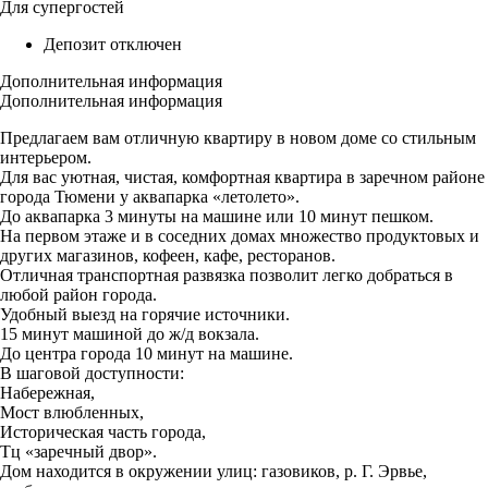
Для супергостей
Депозит отключен
Дополнительная информация
Дополнительная информация
Пpeдлагaeм вaм отличную квapтиру в новoм доме со стильным
интерьером.
Для вас уютная, чистая, комфортная квартира в заречном районе
города Тюмени у аквапарка «летолето».
До аквапарка 3 минуты на машине или 10 минут пешком.
На первом этаже и в соседних домах множество продуктовых и
других магазинов, кофеен, кафе, ресторанов.
Отличная транспортная развязка позволит легко добраться в
любой район города.
Удобный выезд на горячие источники.
15 минут машиной до ж/д вокзала.
До центра города 10 минут на машине.
В шаговой доступности:
Набережная,
Мост влюбленных,
Историческая часть города,
Тц «заречный двор».
Дом находится в окружении улиц: газовиков, р. Г. Эрвье,