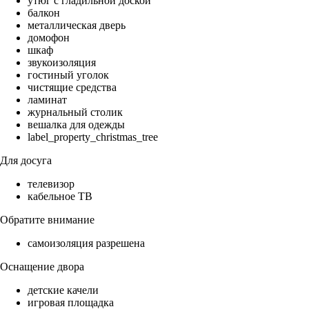
утюг с гладильной доской
балкон
металлическая дверь
домофон
шкаф
звукоизоляция
гостиный уголок
чистящие средства
ламинат
журнальный столик
вешалка для одежды
label_property_christmas_tree
Для досуга
телевизор
кабельное ТВ
Обратите внимание
самоизоляция разрешена
Оснащение двора
детские качели
игровая площадка