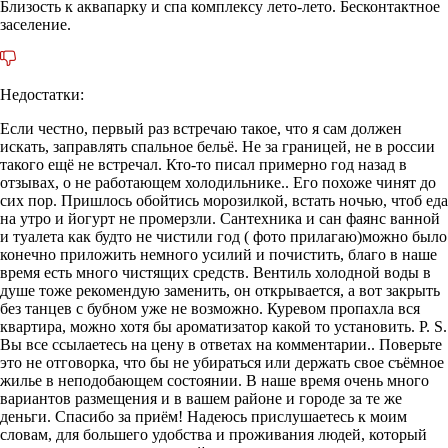
Близость к аквапарку и спа комплексу лето-лето. Бесконтактное
заселение.
Недостатки:
Если честно, первый раз встречаю такое, что я сам должен
искать, заправлять спальное бельё. Не за границей, не в россии
такого ещё не встречал. Кто-то писал примерно год назад в
отзывах, о не работающем холодильнике.. Его похоже чинят до
сих пор. Пришлось обойтись морозилкой, встать ночью, чтоб еда
на утро и йогурт не промерзли. Сантехника и сан фаянс ванной
и туалета как будто не чистили год ( фото прилагаю)можно было
конечно приложить немного усилий и почистить, благо в наше
время есть много чистящих средств. Вентиль холодной воды в
душе тоже рекомендую заменить, он открывается, а вот закрыть
без танцев с бубном уже не возможно. Куревом пропахла вся
квартира, можно хотя бы ароматизатор какой то установить. P. S.
Вы все ссылаетесь на цену в ответах на комментарии.. Поверьте
это не отговорка, что бы не убираться или держать свое съёмное
жилье в неподобающем состоянии. В наше время очень много
вариантов размещения и в вашем районе и городе за те же
деньги. Спасибо за приём! Надеюсь прислушаетесь к моим
словам, для большего удобства и проживания людей, который