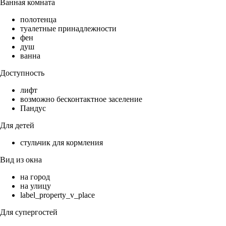
Ванная комната
полотенца
туалетные принадлежности
фен
душ
ванна
Доступность
лифт
возможно бесконтактное заселение
Пандус
Для детей
стульчик для кормления
Вид из окна
на город
на улицу
label_property_v_place
Для супергостей