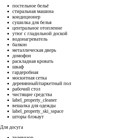
постельное бельё
стиральная машина
кондиционер
сушилка для белья
центральное отопление
утюг с гладильной доской
водонагреватель
балкон
металлическая дверь
домофон
раскладная кровать
шкаф
гардеробная
москитная сетка
деревянный/паркетный пол
рабочий стол
чистящие средства
label_property_cleaner
вешалка для одежды
label_property_ski_sspace
шторы блэкаут
Для досуга
телевизор