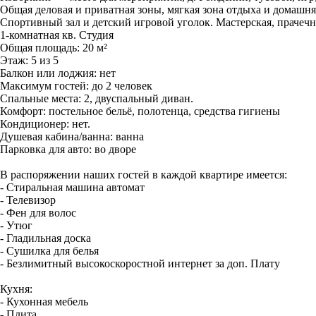
Общая деловая и приватная зоны, мягкая зона отдыха и домашня
Спортивный зал и детский игровой уголок. Mаcтeрcкaя, прачечна
1-комнатная кв. Студия
Общая площадь: 20 м²
Этаж: 5 из 5
Балкон или лоджия: нет
Максимум гостей: до 2 человек
Спальные места: 2, двуспальный диван.
Комфорт: постельное бельё, полотенца, средства гигиены
Кондиционер: нет.
Душевая кабина/ванна: ванна
Парковка для авто: во дворе
В распоряжении наших гостей в каждой квартире имеется:
- Стиральная машина автомат
- Телевизор
- Фен для волос
- Утюг
- Гладильная доска
- Сушилка для белья
- Безлимитный высокоскоростной интернет за доп. Плату
Кухня:
- Кухонная мебель
- Плита