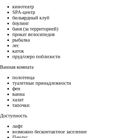
кинотеатр
SPA-центр
бильярдный клуб
боулинг
баня (за территорией)
прокат велосипедов
рыбалка
лес
каток
пруд/озеро поблизости
Ванная комната
полотенца
туалетные принадлежности
фен
ванна
халат
тапочки
Доступность
лифт
возможно бесконтактное заселение
Пандус