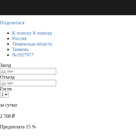
Поделиться
К поиску
К поиску
Россия
Тюменская область
Тюмень
№1927977
Заезд
Отъезд
Гости
за сутки
2 700
₽
Предоплата 15 %