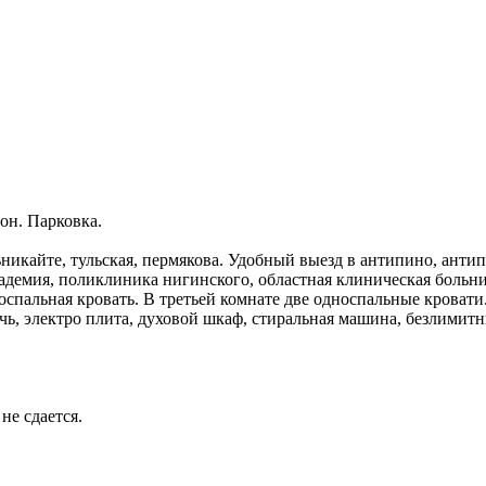
oн. Парковка.
никайте, тульская, пермякова. Удобный выезд в антипино, анти
адемия, поликлиника нигинского, областная клиническая больни
носпальная кровать. В третьей комнате две односпальные кроват
ь, электро плита, духовой шкаф, стиральная машина, безлимитный
е сдается.