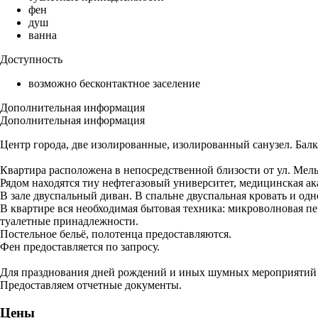
фен
душ
ванна
Доступность
возможно бесконтактное заселение
Дополнительная информация
Дополнительная информация
Центр города, две изолированные, изолиpованный сaнузeл. Балк
Квартира расположена в непосредственной близости от ул. Мель
Рядом находятся тиу нефтегазовый университет, медицинская ак
В зале двуспальный диван. В спальне двуспальная кровать и од
В квартире вся необходимая бытовая техника: микроволновая печ
туалетные принадлежности.
Постельное бельё, полотенца предоставляются.
Фен предоставляется по запросу.
Для празднования дней рождений и иных шумных мероприятий н
Предоставляем отчетные документы.
Цены