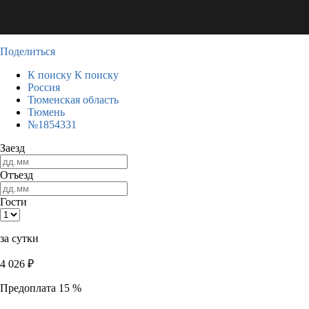
Поделиться
К поиску
К поиску
Россия
Тюменская область
Тюмень
№1854331
Заезд
Отъезд
Гости
за сутки
4 026
₽
Предоплата 15 %