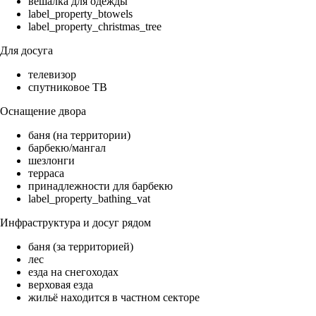
вешалка для одежды
label_property_btowels
label_property_christmas_tree
Для досуга
телевизор
спутниковое ТВ
Оснащение двора
баня (на территории)
барбекю/мангал
шезлонги
терраса
принадлежности для барбекю
label_property_bathing_vat
Инфраструктура и досуг рядом
баня (за территорией)
лес
езда на снегоходах
верховая езда
жильё находится в частном секторе