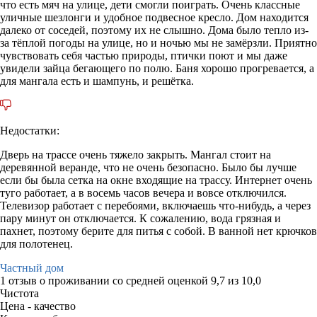
что есть мяч на улице, дети смогли поиграть. Очень классные
уличные шезлонги и удобное подвесное кресло. Дом находится
далеко от соседей, поэтому их не слышно. Дома было тепло из-
за тёплой погоды на улице, но и ночью мы не замёрзли. Приятно
чувствовать себя частью природы, птички поют и мы даже
увидели зайца бегающего по полю. Баня хорошо прогревается, а
для мангала есть и шампунь, и решётка.
Недостатки:
Дверь на трассе очень тяжело закрыть. Мангал стоит на
деревянной веранде, что не очень безопасно. Было бы лучше
если бы была сетка на окне входящие на трассу. Интернет очень
туго работает, а в восемь часов вечера и вовсе отключился.
Телевизор работает с перебоями, включаешь что-нибудь, а через
пару минут он отключается. К сожалению, вода грязная и
пахнет, поэтому берите для питья с собой. В ванной нет крючков
для полотенец.
Частный дом
1 отзыв
о проживании со средней оценкой
9,7
из
10,0
Чистота
Цена - качество