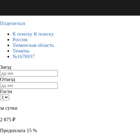
Поделиться
К поиску
К поиску
Россия
Тюменская область
Тюмень
№1676937
Заезд
Отъезд
Гости
за сутки
2 875
₽
Предоплата 15 %