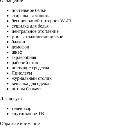
Оснащение
постельное бельё
стиральная машина
беспроводной интернет Wi-Fi
сушилка для белья
центральное отопление
утюг с гладильной доской
балкон
домофон
шкаф
гардеробная
рабочий стол
чистящие средства
Линолеум
журнальный столик
вешалка для одежды
шторы блэкаут
Для досуга
телевизор
спутниковое ТВ
Обратите внимание