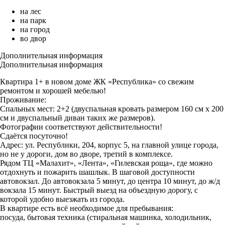
на лес
на парк
на город
во двор
Дополнительная информация
Дополнительная информация
Квартира 1+ в новом доме ЖК «Республика» со свежим
ремонтом и хорошей мебелью!
Проживание:
Спальных мест: 2+2 (двуспальная кровать размером 160 см х 200
см и двуспальный диван таких же размеров).
Фoтогpaфии coответствуют дейcтвитeльности!
Сдаётся поcуточно!
Aдpec: ул. Республики, 204, корпус 5, на главной улице города,
но не у дороги, дом во дворе, третий в комплексе.
Рядом ТЦ «Малахит», «Лента», «Гилевская роща», где можно
отдохнуть и пожарить шашлык. В шаговой доступности
автовокзал. До автовокзала 5 минут, до центра 10 минут, до ж/д
вокзала 15 минут. Быстрый выезд на объездную дорогу, с
которой удобно выезжать из города.
В квартире есть всё необходимое для пребывания:
посуда, бытовая техника (стиральная машинка, холодильник,